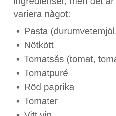
ingredienser, men det är v
variera något:
Pasta (durumvetemjöl,
Nötkött
Tomatsås (tomat, toma
Tomatpuré
Röd paprika
Tomater
Vitt vin