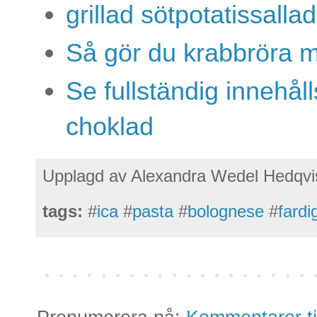
grillad sötpotatissall
Så gör du krabbröra m
Se fullständig innehål
choklad
Upplagd av
Alexandra Wedel Hedqvi
tags:
#
ica
#
pasta
#
bolognese
#
fardi