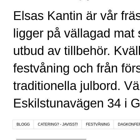
Elsas Kantin är vår fr
ligger på vällagad mat 
utbud av tillbehör. Kvä
festvåning och från för
traditionella julbord. V
Eskilstunavägen 34 i 
BLOGG
CATERING? - JAVISST!
FESTVÅNING
DAGKONFE