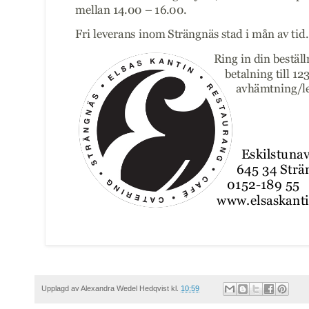
Upplagd av
Alexandra Wedel Hedqvist
kl.
10:59