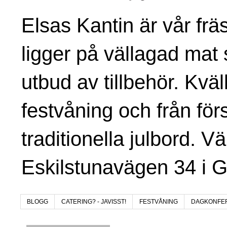
Elsas Kantin är vår fr
ligger på vällagad mat 
utbud av tillbehör. Kvä
festvåning och från för
traditionella julbord. V
Eskilstunavägen 34 i 
BLOGG
CATERING? - JAVISST!
FESTVÅNING
DAGKONFE