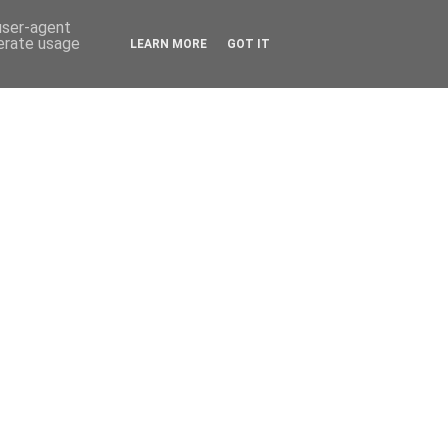
 user-agent
nerate usage
LEARN MORE
GOT IT