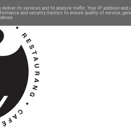
deliver its services and to analyze traffic. Your IP address and
formance and security metrics to ensure quality of service, ge
 abuse.