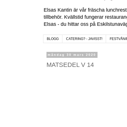
Elsas Kantin är vår fräscha lunchres
tillbehör. Kvällstid fungerar restaura
Elsas - du hittar oss på Eskilstunav
BLOGG
CATERING? - JAVISST!
FESTVÅNI
måndag 30 mars 2020
MATSEDEL V 14