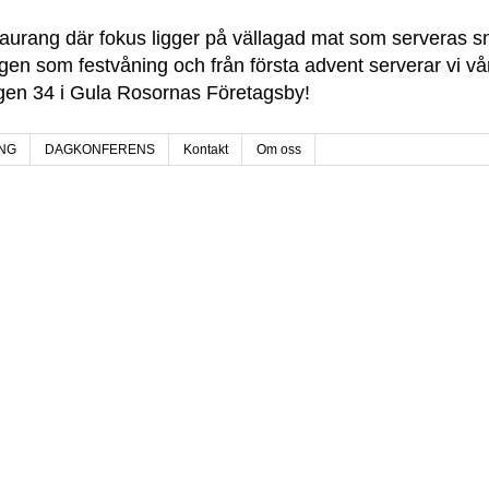
taurang där fokus ligger på vällagad mat som serveras sn
ngen som festvåning och från första advent serverar vi vår
ägen 34 i Gula Rosornas Företagsby!
NG
DAGKONFERENS
Kontakt
Om oss