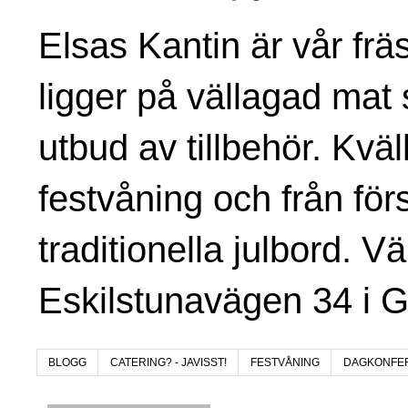
Elsas Kantin är vår fr
ligger på vällagad mat 
utbud av tillbehör. Kvä
festvåning och från för
traditionella julbord. V
Eskilstunavägen 34 i 
BLOGG
CATERING? - JAVISST!
FESTVÅNING
DAGKONFE