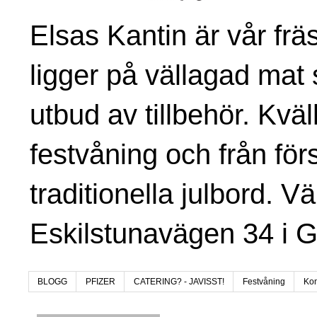
Elsas Kantin är vår fr
ligger på vällagad mat 
utbud av tillbehör. Kvä
festvåning och från för
traditionella julbord. V
Eskilstunavägen 34 i 
BLOGG
PFIZER
CATERING? - JAVISST!
Festvåning
Kon